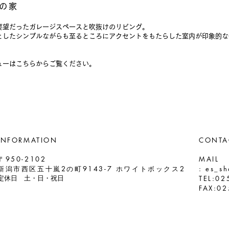
の家
要望だったガレージスペースと吹抜けのリビング。
としたシンプルながらも至るところにアクセントをもたらした室内が印象的な
ビューは
こちら
からご覧ください。
INFORMATION
CONTA
〒950-2102
MAIL
新潟市西区五十嵐2の町9143-7 ホワイトボックス2
:
es_sh
TEL:
02
定休日 土・日・祝日
FAX:02