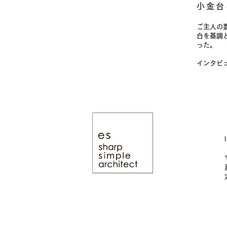
小金台
ご主人の
白を基調
った。
​​インタ