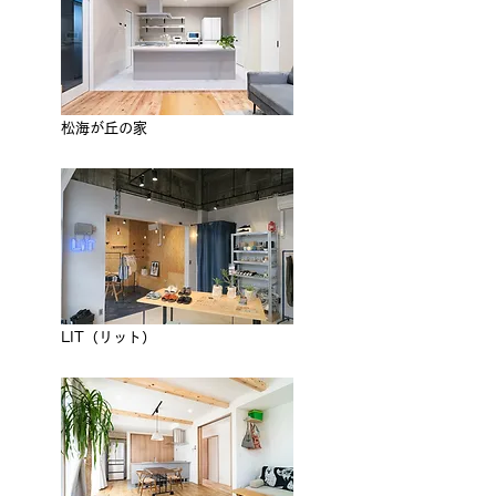
松海が丘の家​​
​LIT（リット​）