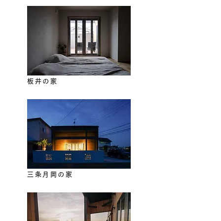
板井の家
三条月岡の家