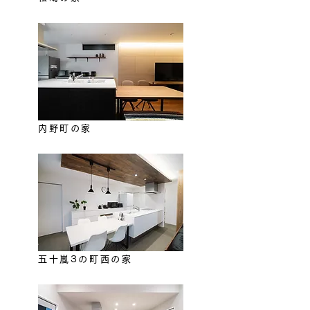
内野町の家​
五十嵐3の町西の家​