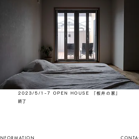
2023/5/1-7 OPEN HOUSE 『板井の家』​
​終了
INFORMATION
CONTA