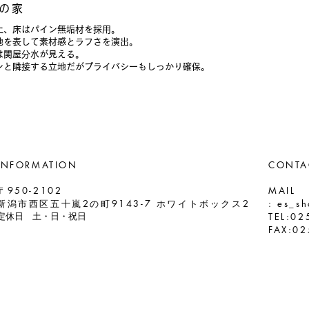
の家
土、床はパイン無垢材を採用。
地を表して素材感とラフさを演出。
は関屋分水が見える。
ョンと隣接する立地だがプライバシーもしっかり確保。
INFORMATION
CONTA
〒950-2102
MAIL
新潟市西区五十嵐2の町9143-7 ホワイトボックス2
:
es_sh
TEL:
02
定休日 土・日・祝日
FAX:02