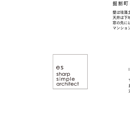
掘割町
壁は珪藻
天井は下
窓の先に
​マンシ